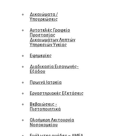
Δικαιώματα /
Υποχρεώσεις
Αυτοτελές Γραφείο
Προστασίας
Δικαιωμάτων Ληπτών
Υπηρεσιών Υγείας
Εφημερίες
Διαδικασία Εισαγωγής-
Εξόδου
Πρωινά Ιατρεία
Εργαστηριακές Εξετάσεις
Βεβαιώσεις -
Πιστοποιητικά
Ολοήμερη Λειτουργία
Νοσοκομείου
Ευάλωτες ομάδες – ΑΜΕΑ