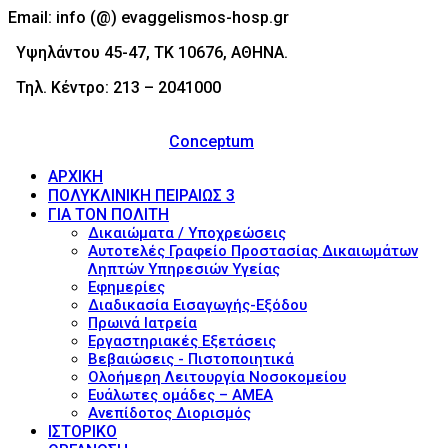
Email: info (@) evaggelismos-hosp.gr
Υψηλάντου 45-47, ΤΚ 10676, ΑΘΗΝΑ.
Τηλ. Κέντρο: 213 – 2041000
© 2017 - Νοσοκομείο Ευαγγελισμός (Evaggelismos
Hospital) Powered by
Conceptum
ΑΡΧΙΚΗ
ΠΟΛΥΚΛΙΝΙΚΗ ΠΕΙΡΑΙΩΣ 3
ΓΙΑ ΤΟΝ ΠΟΛΙΤΗ
Δικαιώματα / Υποχρεώσεις
Αυτοτελές Γραφείο Προστασίας Δικαιωμάτων
Ληπτών Υπηρεσιών Υγείας
Εφημερίες
Διαδικασία Εισαγωγής-Εξόδου
Πρωινά Ιατρεία
Εργαστηριακές Εξετάσεις
Βεβαιώσεις - Πιστοποιητικά
Ολοήμερη Λειτουργία Νοσοκομείου
Ευάλωτες ομάδες – ΑΜΕΑ
Ανεπίδοτος Διορισμός
ΙΣΤΟΡΙΚΟ