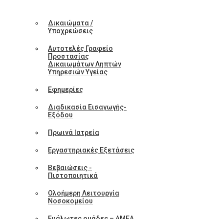
Δικαιώματα /
Υποχρεώσεις
Αυτοτελές Γραφείο
Προστασίας
Δικαιωμάτων Ληπτών
Υπηρεσιών Υγείας
Εφημερίες
Διαδικασία Εισαγωγής-
Εξόδου
Πρωινά Ιατρεία
Εργαστηριακές Εξετάσεις
Βεβαιώσεις -
Πιστοποιητικά
Ολοήμερη Λειτουργία
Νοσοκομείου
Ευάλωτες ομάδες – ΑΜΕΑ