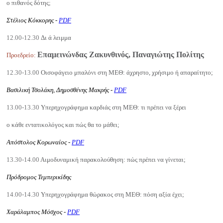
ο πιθανός δότης;
Στέλιος Κόκκορης -
PDF
12.00-12.30
Δι ά λειμμα
Επαμεινώνδας Ζακυνθινός, Παναγιώτης Πολίτης
Προεδρείο
:
12.30-13.00
Οισοφάγειο μπαλόνι στη ΜΕΘ: άχρηστο, χρήσιμο ή απαραίτητο;
Βασιλική Τσολάκη, Δημοσθένης Μακρής -
PDF
13.00-13.30
Υπερηχογράφημα καρδιάς στη ΜΕΘ: τι πρέπει να ξέρει
ο κάθε εντατικολόγος και πώς θα το μάθει;
Απόστολος Κορωναίος -
PDF
13.30-14.00
Αιμοδυναμική παρακολούθηση: πώς πρέπει να γίνεται;
Πρόδρομος Τεμπερικίδης
14.00-14.30
Υπερηχογράφημα θώρακος στη ΜΕΘ: πόση αξία έχει;
Χαράλαμπος Μόσχος -
PDF