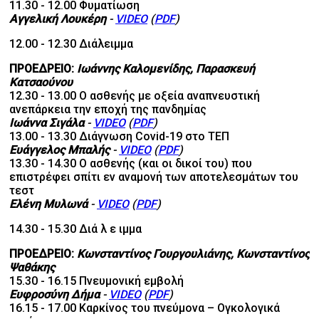
11.30 - 12.00 Φυματίωση
Αγγελική Λουκέρη
-
VIDEO
(
PDF
)
12.00 - 12.30 Διάλειμμα
ΠΡΟΕΔΡΕΙΟ:
Ιωάννης Καλομενίδης, Παρασκευή
Κατσαούνου
12.30 - 13.00 Ο ασθενής με οξεία αναπνευστική
ανεπάρκεια την εποχή της πανδημίας
Ιωάννα Σιγάλα
-
VIDEO
(
PDF
)
13.00 - 13.30 Διάγνωση Covid-19 στο ΤΕΠ
Ευάγγελος Μπαλής
-
VIDEO
(
PDF
)
13.30 - 14.30 Ο ασθενής (και οι δικοί του) που
επιστρέφει σπίτι εν αναμονή των αποτελεσμάτων του
τεστ
Ελένη Μυλωνά
-
VIDEO
(
PDF
)
14.30 - 15.30 Διά λ ε ιμμα
ΠΡΟΕΔΡΕΙΟ:
Κωνσταντίνος Γουργουλιάνης, Κωνσταντίνος
Ψαθάκης
15.30 - 16.15 Πνευμονική εμβολή
Ευφροσύνη Δήμα
-
VIDEO
(
PDF
)
16.15 - 17.00 Καρκίνος του πνεύμονα – Ογκολογικά