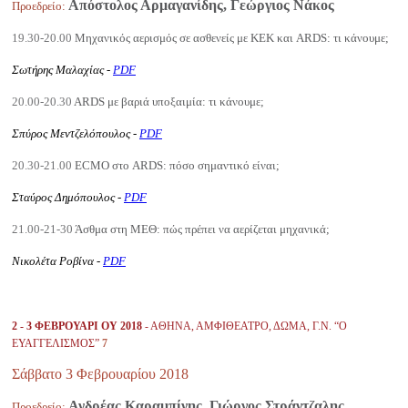
Απόστολος Αρμαγανίδης, Γεώργιος Νάκος
Προεδρείο
:
19.30-20.00
Μηχανικός αερισμός σε ασθενείς με ΚΕΚ και ARDS: τι κάνουμε;
Σωτήρης Μαλαχίας -
PDF
20.00-20.30
ARDS με βαριά υποξαιμία: τι κάνουμε;
Σπύρος Μεντζελόπουλος -
PDF
20.30-21.00
ECMO στο ARDS: πόσο σημαντικό είναι;
Σταύρος Δημόπουλος -
PDF
21.00-21-30
Άσθμα στη ΜΕΘ: πώς πρέπει να αερίζεται μηχανικά;
Νικολέτα Ροβίνα -
PDF
Καυτά Θέματα στην Εντατική Θεραπεία
2 - 3 ΦΕΒΡΟΥΑΡΙ ΟΥ 2018
- ΑΘΗΝΑ, ΑΜΦΙΘΕΑΤΡΟ, ΔΩΜΑ, Γ.Ν. “Ο
ΕΥΑΓΓΕΛΙΣΜΟΣ”
7
Σάββατο 3 Φεβρουαρίου 2018
Ανδρέας Καραμπίνης, Γιώργος Στράντζαλης
Προεδρείο
: