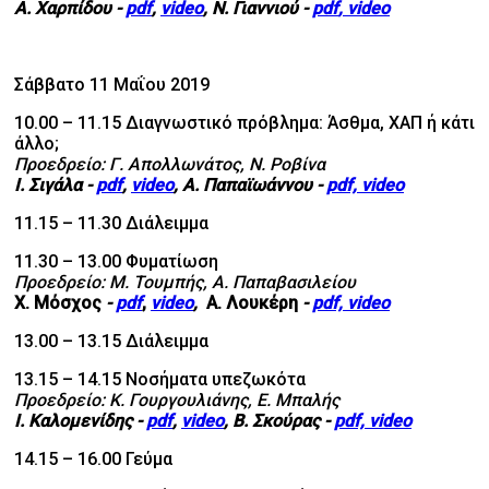
Α. Χαρπίδου
-
pdf
,
video
, Ν. Γιαννιού
-
pdf
,
video
Σάββατο 11 Μαΐου 2019
10.00 – 11.15
Διαγνωστικό πρόβλημα: Άσθμα, ΧΑΠ ή κάτι
άλλο;
Προεδρείο: Γ. Απολλωνάτος, Ν. Ροβίνα
Ι. Σιγάλα
-
pdf
,
video
, Α. Παπαϊωάννου
-
pdf,
video
11.15 – 11.30 Διάλειμμα
11.30 – 13.00 Φυματίωση
Προεδρείο: Μ. Τουμπής, Α. Παπαβασιλείου
Χ. Μόσχος
-
pdf
,
video
,
Α. Λουκέρη
-
pdf,
video
13.00 – 13.15 Διάλειμμα
13.15 – 14.15 Νοσήματα υπεζωκότα
Προεδρείο: Κ. Γουργουλιάνης, Ε. Μπαλής
Ι. Καλομενίδης
-
pdf
,
video
,
Β. Σκούρας
-
pdf,
video
14.15 – 16.00 Γεύμα