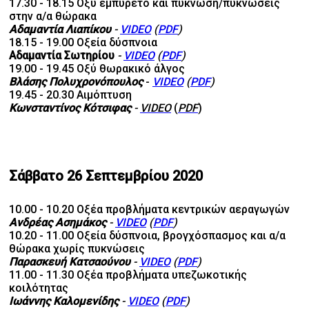
17.30 - 18.15 Οξύ εμπύρετο και πύκνωση/πυκνώσεις
στην α/α θώρακα
Αδαμαντία Λιαπίκου
-
VIDEO
(
PDF
)
18.15 - 19.00 Οξεία δύσπνοια
Αδαμαντία Σωτηρίου
-
VIDEO
(
PDF
)
19.00 - 19.45 Οξύ θωρακικό άλγος
Βλάσης Πολυχρονόπουλος
-
VIDEO
(
PDF
)
19.45 - 20.30 Αιμόπτυση
Κωνσταντίνος Κότσιφας
-
VIDEO
(
PDF
)
Σάββατο 26 Σεπτεμβρίου 2020
10.00 - 10.20 Οξέα προβλήματα κεντρικών αεραγωγών
Ανδρέας Ασημάκος
-
VIDEO
(
PDF
)
10.20 - 11.00 Οξεία δύσπνοια, βρογχόσπασμος και α/α
θώρακα χωρίς πυκνώσεις
Παρασκευή Κατσαούνου
-
VIDEO
(
PDF
)
11.00 - 11.30 Οξέα προβλήματα υπεζωκοτικής
κοιλότητας
Ιωάννης Καλομενίδης
-
VIDEO
(
PDF
)