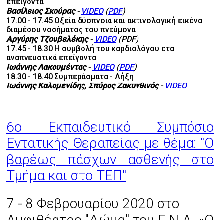
επείγοντα
Βασίλειος Σκούρας
-
VIDEO
(
PDF
)
17.00 - 17.45 Οξεία δύσπνοια και ακτινολογική εικόνα
διαμέσου νοσήματος του πνεύμονα
Αργύρης Τζουβελέκης
-
VIDEO
(PDF)
17.45 - 18.30 Η συμβολή του καρδιολόγου στα
αναπνευστικά επείγοντα
Ιωάννης Λακουμέντας
-
VIDEO
(
PDF
)
18.30 - 18.40 Συμπεράσματα - Λήξη
Ιωάννης Καλομενίδης, Σπύρος Ζακυνθινός
-
VIDEO
6ο Εκπαιδευτικό Συμπόσιο
Εντατικής Θεραπείας με θέμα: "Ο
βαρέως πάσχων ασθενής στο
Τμήμα και στο ΤΕΠ"
7 - 8 Φεβρουαρίου 2020 στο
Αμφιθέατρο "Δώμα" του Γ.Ν.Α. «O