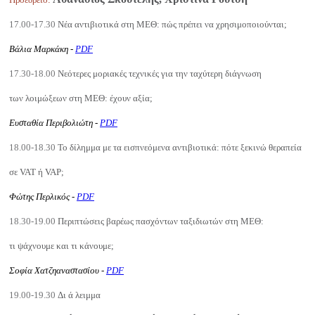
17.00-17.30
Νέα αντιβιοτικά στη ΜΕΘ: πώς πρέπει να χρησιμοποιούνται;
Βάλια Μαρκάκη -
PDF
17.30-18.00
Νεότερες μοριακές τεχνικές για την ταχύτερη διάγνωση
των λοιμώξεων στη ΜΕΘ: έχουν αξία;
Ευσταθία Περιβολιώτη -
PDF
18.00-18.30
Το δίλημμα με τα εισπνεόμενα αντιβιοτικά: πότε ξεκινώ θεραπεία
σε VAT ή VAP;
Φώτης Περλικός -
PDF
18.30-19.00
Περιπτώσεις βαρέως πασχόντων ταξιδιωτών στη ΜΕΘ:
τι ψάχνουμε και τι κάνουμε;
Σοφία Χατζηαναστασίου -
PDF
19.00-19.30
Δι ά λειμμα