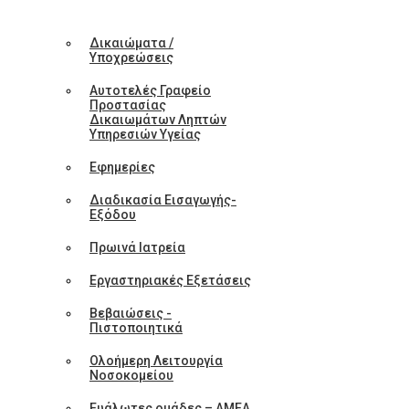
Δικαιώματα /
Υποχρεώσεις
Αυτοτελές Γραφείο
Προστασίας
Δικαιωμάτων Ληπτών
Υπηρεσιών Υγείας
Εφημερίες
Διαδικασία Εισαγωγής-
Εξόδου
Πρωινά Ιατρεία
Εργαστηριακές Εξετάσεις
Βεβαιώσεις -
Πιστοποιητικά
Ολοήμερη Λειτουργία
Νοσοκομείου
Ευάλωτες ομάδες – ΑΜΕΑ