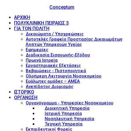
© 2017 - Νοσοκομείο Ευαγγελισμός (Evaggelismos
Hospital) Powered by
Conceptum
ΑΡΧΙΚΗ
ΠΟΛΥΚΛΙΝΙΚΗ ΠΕΙΡΑΙΩΣ 3
ΓΙΑ ΤΟΝ ΠΟΛΙΤΗ
Δικαιώματα / Υποχρεώσεις
Αυτοτελές Γραφείο Προστασίας Δικαιωμάτων
Ληπτών Υπηρεσιών Υγείας
Εφημερίες
Διαδικασία Εισαγωγής-Εξόδου
Πρωινά Ιατρεία
Εργαστηριακές Εξετάσεις
Βεβαιώσεις - Πιστοποιητικά
Ολοήμερη Λειτουργία Νοσοκομείου
Ευάλωτες ομάδες – ΑΜΕΑ
Ανεπίδοτος Διορισμός
ΙΣΤΟΡΙΚΟ
ΟΡΓΑΝΩΣΗ
Οργανόγραμμα - Υπηρεσίες Νοσοκομείου
Διοικητική Υπηρεσία
Ιατρική Υπηρεσία
Νοσηλευτική Υπηρεσία
Τεχνική Υπηρεσία
Εκπαιδευτικοί Φορείς