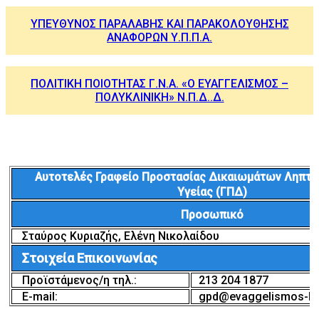
ΥΠΕΥΘΥΝΟΣ ΠΑΡΑΛΑΒΗΣ ΚΑΙ ΠΑΡΑΚΟΛΟΥΘΗΣΗΣ
ΑΝΑΦΟΡΩΝ Υ.Π.Π.Α.
ΠΟΛΙΤΙΚΗ ΠΟΙΟΤΗΤΑΣ Γ.Ν.Α. «Ο ΕΥΑΓΓΕΛΙΣΜΟΣ –
ΠΟΛΥΚΛΙΝΙΚΗ» Ν.Π.Δ..Δ.
Αυτοτελές Γραφείο Προστασίας Δικαιωμάτων Ληπτ
Υγείας (ΓΠΔ)
Προσωπικό
Σταύρος Κυριαζής, Ελένη Νικολαίδου
Στοιχεία Επικοινωνίας
Προϊστάμενος/η τηλ.:
213 204 1877
E-mail:
gpd@evaggelismos-ho