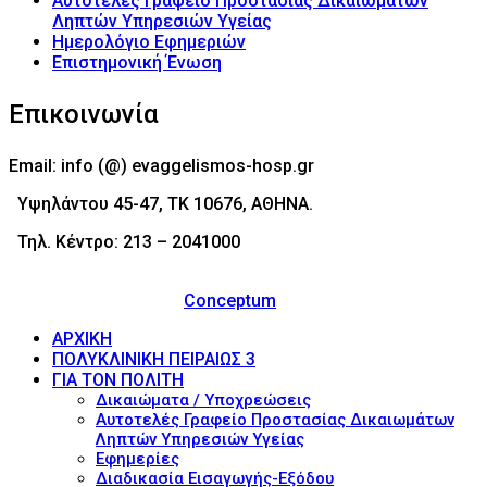
Αυτοτελές Γραφείο Προστασίας Δικαιωμάτων
Ληπτών Υπηρεσιών Υγείας
Ημερολόγιο Εφημεριών
Επιστημονική Ένωση
Επικοινωνία
Email: info (@) evaggelismos-hosp.gr
Υψηλάντου 45-47, ΤΚ 10676, ΑΘΗΝΑ.
Τηλ. Κέντρο: 213 – 2041000
© 2017 - Νοσοκομείο Ευαγγελισμός (Evaggelismos
Hospital) Powered by
Conceptum
ΑΡΧΙΚΗ
ΠΟΛΥΚΛΙΝΙΚΗ ΠΕΙΡΑΙΩΣ 3
ΓΙΑ ΤΟΝ ΠΟΛΙΤΗ
Δικαιώματα / Υποχρεώσεις
Αυτοτελές Γραφείο Προστασίας Δικαιωμάτων
Ληπτών Υπηρεσιών Υγείας
Εφημερίες
Διαδικασία Εισαγωγής-Εξόδου