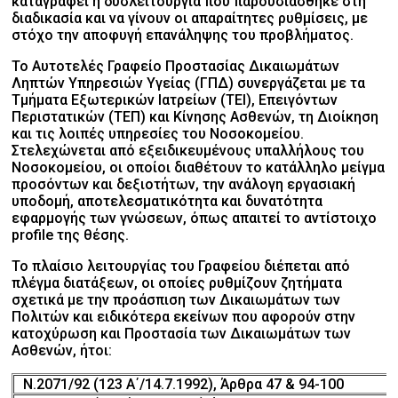
καταγραφεί η δυσλειτουργία που παρουσιάσθηκε στη
διαδικασία και να γίνουν οι απαραίτητες ρυθμίσεις, με
στόχο την αποφυγή επανάληψης του προβλήματος.
Το Αυτοτελές Γραφείο Προστασίας Δικαιωμάτων
Ληπτών Υπηρεσιών Υγείας (ΓΠΔ) συνεργάζεται με τα
Τμήματα Εξωτερικών Ιατρείων (ΤΕΙ), Επειγόντων
Περιστατικών (ΤΕΠ) και Κίνησης Ασθενών, τη Διοίκηση
και τις λοιπές υπηρεσίες του Νοσοκομείου.
Στελεχώνεται από εξειδικευμένους υπαλλήλους του
Νοσοκομείου, οι οποίοι διαθέτουν το κατάλληλο μείγμα
προσόντων και δεξιοτήτων, την ανάλογη εργασιακή
υποδομή, αποτελεσματικότητα και δυνατότητα
εφαρμογής των γνώσεων, όπως απαιτεί το αντίστοιχο
profile της θέσης.
Το πλαίσιο λειτουργίας του Γραφείου διέπεται από
πλέγμα διατάξεων, οι οποίες ρυθμίζουν ζητήματα
σχετικά με την προάσπιση των Δικαιωμάτων των
Πολιτών και ειδικότερα εκείνων που αφορούν στην
κατοχύρωση και Προστασία των Δικαιωμάτων των
Ασθενών, ήτοι:
Ν.2071/92 (123 Α΄/14.7.1992), Άρθρα 47 & 94-100