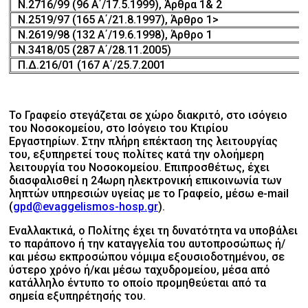
Ν.2716/99 (96 Α΄/17.5.1999), Άρθρα 1& 2
Ν.2519/97 (165 Α΄/21.8.1997), Άρθρο 1>
Ν.2619/98 (132 Α΄/19.6.1998), Άρθρο 1
Ν.3418/05 (287 Α΄/28.11.2005)
Π.Δ.216/01 (167 Α΄/25.7.2001
Το Γραφείο στεγάζεται σε χώρο διακριτό, στο ισόγειο
του Νοσοκομείου, στο Ισόγειο του Κτιρίου
Εργαστηρίων. Στην πλήρη επέκταση της λειτουργίας
του, εξυπηρετεί τους πολίτες κατά την ολοήμερη
λειτουργία του Νοσοκομείου. Επιπροσθέτως, έχει
διασφαλισθεί η 24ωρη ηλεκτρονική επικοινωνία των
ληπτών υπηρεσιών υγείας με το Γραφείο, μέσω e-mail
(
gpd@evaggelismos-hosp.gr
).
Εναλλακτικά, ο Πολίτης έχει τη δυνατότητα να υποβάλει
το παράπονο ή την καταγγελία του αυτοπροσώπως ή/
και μέσω εκπροσώπου νόμιμα εξουσιοδοτημένου, σε
ύστερο χρόνο ή/και μέσω ταχυδρομείου, μέσα από
κατάλληλο έντυπο το οποίο προμηθεύεται από τα
σημεία εξυπηρέτησής του.