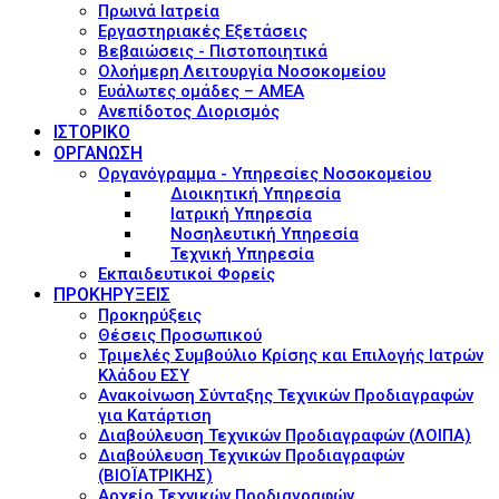
Πρωινά Ιατρεία
Εργαστηριακές Εξετάσεις
Βεβαιώσεις - Πιστοποιητικά
Ολοήμερη Λειτουργία Νοσοκομείου
Ευάλωτες ομάδες – ΑΜΕΑ
Ανεπίδοτος Διορισμός
ΙΣΤΟΡΙΚΟ
ΟΡΓΑΝΩΣΗ
Οργανόγραμμα - Υπηρεσίες Νοσοκομείου
Διοικητική Υπηρεσία
Ιατρική Υπηρεσία
Νοσηλευτική Υπηρεσία
Τεχνική Υπηρεσία
Εκπαιδευτικοί Φορείς
ΠΡΟΚΗΡΥΞΕΙΣ
Προκηρύξεις
Θέσεις Προσωπικού
Τριμελές Συμβούλιο Κρίσης και Επιλογής Ιατρών
Κλάδου ΕΣΥ
Ανακοίνωση Σύνταξης Τεχνικών Προδιαγραφών
για Κατάρτιση
Διαβούλευση Τεχνικών Προδιαγραφών (ΛΟΙΠΑ)
Διαβούλευση Τεχνικών Προδιαγραφών
(ΒΙΟΪΑΤΡΙΚΗΣ)
Αρχείο Τεχνικών Προδιαγραφών