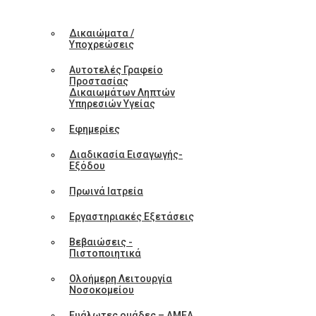
Δικαιώματα /
Υποχρεώσεις
Αυτοτελές Γραφείο
Προστασίας
Δικαιωμάτων Ληπτών
Υπηρεσιών Υγείας
Εφημερίες
Διαδικασία Εισαγωγής-
Εξόδου
Πρωινά Ιατρεία
Εργαστηριακές Εξετάσεις
Βεβαιώσεις -
Πιστοποιητικά
Ολοήμερη Λειτουργία
Νοσοκομείου
Ευάλωτες ομάδες – ΑΜΕΑ