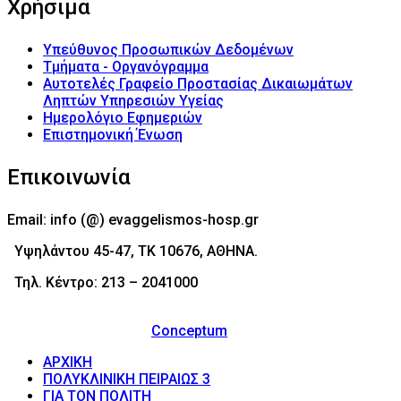
Χρήσιμα
Υπεύθυνος Προσωπικών Δεδομένων
Τμήματα - Οργανόγραμμα
Αυτοτελές Γραφείο Προστασίας Δικαιωμάτων
Ληπτών Υπηρεσιών Υγείας
Ημερολόγιο Εφημεριών
Επιστημονική Ένωση
Επικοινωνία
Email: info (@) evaggelismos-hosp.gr
Υψηλάντου 45-47, ΤΚ 10676, ΑΘΗΝΑ.
Τηλ. Κέντρο: 213 – 2041000
© 2017 - Νοσοκομείο Ευαγγελισμός (Evaggelismos
Hospital) Powered by
Conceptum
ΑΡΧΙΚΗ
ΠΟΛΥΚΛΙΝΙΚΗ ΠΕΙΡΑΙΩΣ 3
ΓΙΑ ΤΟΝ ΠΟΛΙΤΗ