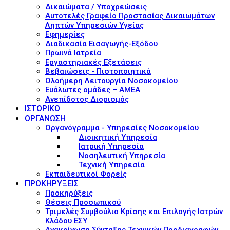
Δικαιώματα / Υποχρεώσεις
Αυτοτελές Γραφείο Προστασίας Δικαιωμάτων
Ληπτών Υπηρεσιών Υγείας
Εφημερίες
Διαδικασία Εισαγωγής-Εξόδου
Πρωινά Ιατρεία
Εργαστηριακές Εξετάσεις
Βεβαιώσεις - Πιστοποιητικά
Ολοήμερη Λειτουργία Νοσοκομείου
Ευάλωτες ομάδες – ΑΜΕΑ
Ανεπίδοτος Διορισμός
ΙΣΤΟΡΙΚΟ
ΟΡΓΑΝΩΣΗ
Οργανόγραμμα - Υπηρεσίες Νοσοκομείου
Διοικητική Υπηρεσία
Ιατρική Υπηρεσία
Νοσηλευτική Υπηρεσία
Τεχνική Υπηρεσία
Εκπαιδευτικοί Φορείς
ΠΡΟΚΗΡΥΞΕΙΣ
Προκηρύξεις
Θέσεις Προσωπικού
Τριμελές Συμβούλιο Κρίσης και Επιλογής Ιατρών
Κλάδου ΕΣΥ