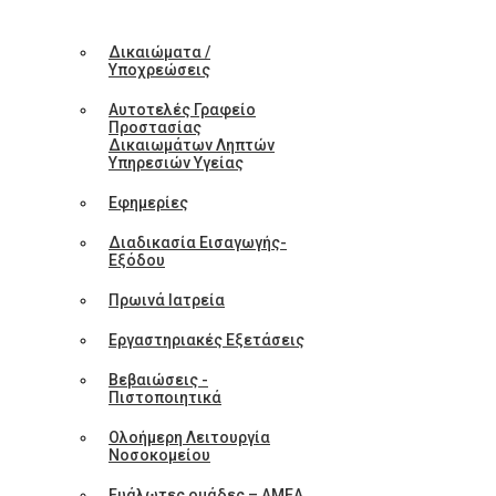
Δικαιώματα /
Υποχρεώσεις
Αυτοτελές Γραφείο
Προστασίας
Δικαιωμάτων Ληπτών
Υπηρεσιών Υγείας
Εφημερίες
Διαδικασία Εισαγωγής-
Εξόδου
Πρωινά Ιατρεία
Εργαστηριακές Εξετάσεις
Βεβαιώσεις -
Πιστοποιητικά
Ολοήμερη Λειτουργία
Νοσοκομείου
Ευάλωτες ομάδες – ΑΜΕΑ