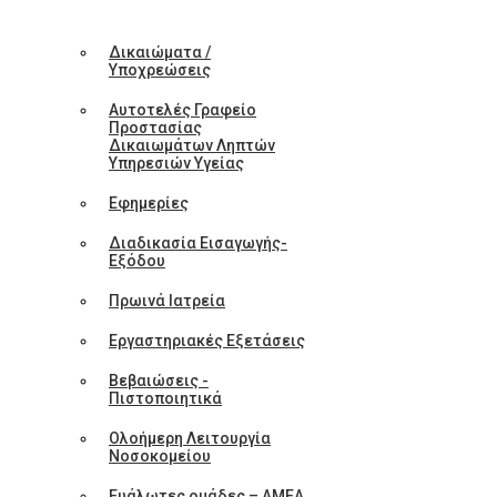
Δικαιώματα /
Υποχρεώσεις
Αυτοτελές Γραφείο
Προστασίας
Δικαιωμάτων Ληπτών
Υπηρεσιών Υγείας
Εφημερίες
Διαδικασία Εισαγωγής-
Εξόδου
Πρωινά Ιατρεία
Εργαστηριακές Εξετάσεις
Βεβαιώσεις -
Πιστοποιητικά
Ολοήμερη Λειτουργία
Νοσοκομείου
Ευάλωτες ομάδες – ΑΜΕΑ