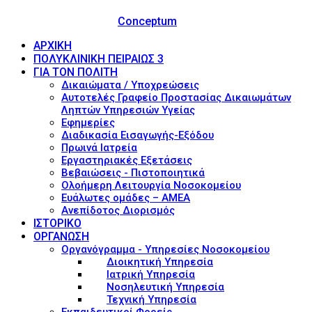
© 2017 - Νοσοκομείο Ευαγγελισμός (Evaggelismos
Hospital) Powered by
Conceptum
ΑΡΧΙΚΗ
ΠΟΛΥΚΛΙΝΙΚΗ ΠΕΙΡΑΙΩΣ 3
ΓΙΑ ΤΟΝ ΠΟΛΙΤΗ
Δικαιώματα / Υποχρεώσεις
Αυτοτελές Γραφείο Προστασίας Δικαιωμάτων
Ληπτών Υπηρεσιών Υγείας
Εφημερίες
Διαδικασία Εισαγωγής-Εξόδου
Πρωινά Ιατρεία
Εργαστηριακές Εξετάσεις
Βεβαιώσεις - Πιστοποιητικά
Ολοήμερη Λειτουργία Νοσοκομείου
Ευάλωτες ομάδες – ΑΜΕΑ
Ανεπίδοτος Διορισμός
ΙΣΤΟΡΙΚΟ
ΟΡΓΑΝΩΣΗ
Οργανόγραμμα - Υπηρεσίες Νοσοκομείου
Διοικητική Υπηρεσία
Ιατρική Υπηρεσία
Νοσηλευτική Υπηρεσία
Τεχνική Υπηρεσία
Εκπαιδευτικοί Φορείς