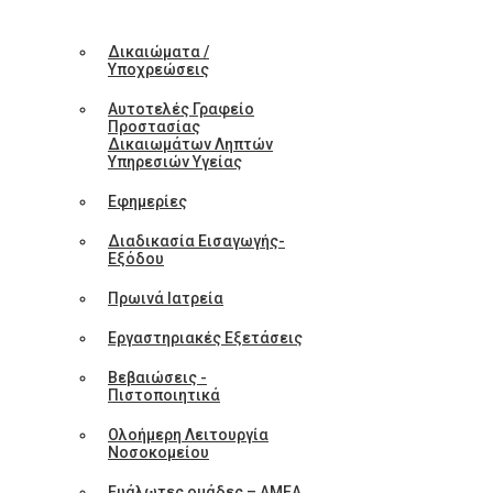
Δικαιώματα /
Υποχρεώσεις
Αυτοτελές Γραφείο
Προστασίας
Δικαιωμάτων Ληπτών
Υπηρεσιών Υγείας
Εφημερίες
Διαδικασία Εισαγωγής-
Εξόδου
Πρωινά Ιατρεία
Εργαστηριακές Εξετάσεις
Βεβαιώσεις -
Πιστοποιητικά
Ολοήμερη Λειτουργία
Νοσοκομείου
Ευάλωτες ομάδες – ΑΜΕΑ