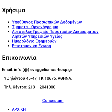
Χρήσιμα
Υπεύθυνος Προσωπικών Δεδομένων
Τμήματα - Οργανόγραμμα
Αυτοτελές Γραφείο Προστασίας Δικαιωμάτων
Ληπτών Υπηρεσιών Υγείας
Ημερολόγιο Εφημεριών
Επιστημονική Ένωση
Επικοινωνία
Email: info (@) evaggelismos-hosp.gr
Υψηλάντου 45-47, ΤΚ 10676, ΑΘΗΝΑ.
Τηλ. Κέντρο: 213 – 2041000
© 2017 - Νοσοκομείο Ευαγγελισμός (Evaggelismos
Hospital) Powered by
Conceptum
ΑΡΧΙΚΗ