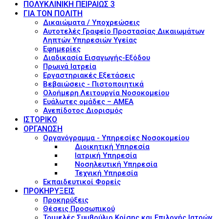
ΠΟΛΥΚΛΙΝΙΚΗ ΠΕΙΡΑΙΩΣ 3
ΓΙΑ ΤΟΝ ΠΟΛΙΤΗ
Δικαιώματα / Υποχρεώσεις
Αυτοτελές Γραφείο Προστασίας Δικαιωμάτων
Ληπτών Υπηρεσιών Υγείας
Εφημερίες
Διαδικασία Εισαγωγής-Εξόδου
Πρωινά Ιατρεία
Εργαστηριακές Εξετάσεις
Βεβαιώσεις - Πιστοποιητικά
Ολοήμερη Λειτουργία Νοσοκομείου
Ευάλωτες ομάδες – ΑΜΕΑ
Ανεπίδοτος Διορισμός
ΙΣΤΟΡΙΚΟ
ΟΡΓΑΝΩΣΗ
Οργανόγραμμα - Υπηρεσίες Νοσοκομείου
Διοικητική Υπηρεσία
Ιατρική Υπηρεσία
Νοσηλευτική Υπηρεσία
Τεχνική Υπηρεσία
Εκπαιδευτικοί Φορείς
ΠΡΟΚΗΡΥΞΕΙΣ
Προκηρύξεις
Θέσεις Προσωπικού
Τριμελές Συμβούλιο Κρίσης και Επιλογής Ιατρών