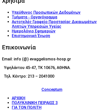
Χρήσιμα
Υπεύθυνος Προσωπικών Δεδομένων
Τμήματα - Οργανόγραμμα
Αυτοτελές Γραφείο Προστασίας Δικαιωμάτων
Ληπτών Υπηρεσιών Υγείας
Ημερολόγιο Εφημεριών
Επιστημονική Ένωση
Επικοινωνία
Email: info (@) evaggelismos-hosp.gr
Υψηλάντου 45-47, ΤΚ 10676, ΑΘΗΝΑ.
Τηλ. Κέντρο: 213 – 2041000
© 2017 - Νοσοκομείο Ευαγγελισμός (Evaggelismos
Hospital) Powered by
Conceptum
ΑΡΧΙΚΗ
ΠΟΛΥΚΛΙΝΙΚΗ ΠΕΙΡΑΙΩΣ 3
ΓΙΑ ΤΟΝ ΠΟΛΙΤΗ