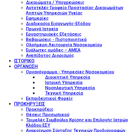
Δικαιώματα / Υποχρεώσεις
Αυτοτελές Γραφείο Προστασίας Δικαιωμάτων
Ληπτών Υπηρεσιών Υγείας
Εφημερίες
Διαδικασία Εισαγωγής-Εξόδου
Πρωινά Ιατρεία
Εργαστηριακές Εξετάσεις
Βεβαιώσεις - Πιστοποιητικά
Ολοήμερη Λειτουργία Νοσοκομείου
Ευάλωτες ομάδες – ΑΜΕΑ
Ανεπίδοτος Διορισμός
ΙΣΤΟΡΙΚΟ
ΟΡΓΑΝΩΣΗ
Οργανόγραμμα - Υπηρεσίες Νοσοκομείου
Διοικητική Υπηρεσία
Ιατρική Υπηρεσία
Νοσηλευτική Υπηρεσία
Τεχνική Υπηρεσία
Εκπαιδευτικοί Φορείς
ΠΡΟΚΗΡΥΞΕΙΣ
Προκηρύξεις
Θέσεις Προσωπικού
Τριμελές Συμβούλιο Κρίσης και Επιλογής Ιατρών
Κλάδου ΕΣΥ
Ανακοίνωση Σύνταξης Τεχνικών Προδιαγραφών