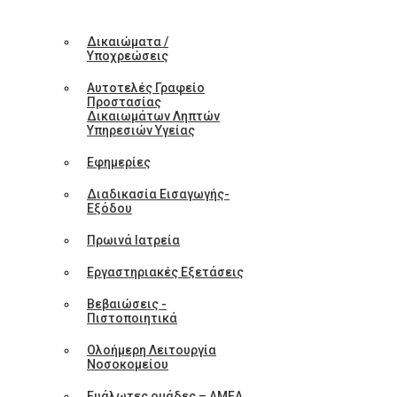
Δικαιώματα /
Υποχρεώσεις
Αυτοτελές Γραφείο
Προστασίας
Δικαιωμάτων Ληπτών
Υπηρεσιών Υγείας
Εφημερίες
Διαδικασία Εισαγωγής-
Εξόδου
Πρωινά Ιατρεία
Εργαστηριακές Εξετάσεις
Βεβαιώσεις -
Πιστοποιητικά
Ολοήμερη Λειτουργία
Νοσοκομείου
Ευάλωτες ομάδες – ΑΜΕΑ