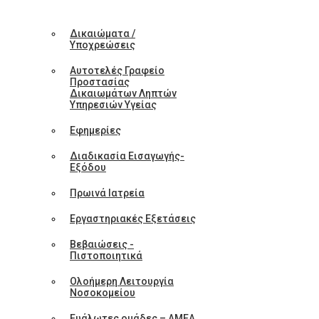
Δικαιώματα /
Υποχρεώσεις
Αυτοτελές Γραφείο
Προστασίας
Δικαιωμάτων Ληπτών
Υπηρεσιών Υγείας
Εφημερίες
Διαδικασία Εισαγωγής-
Εξόδου
Πρωινά Ιατρεία
Εργαστηριακές Εξετάσεις
Βεβαιώσεις -
Πιστοποιητικά
Ολοήμερη Λειτουργία
Νοσοκομείου
Ευάλωτες ομάδες – ΑΜΕΑ