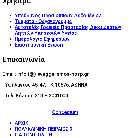
Χρήσιμα
Υπεύθυνος Προσωπικών Δεδομένων
Τμήματα - Οργανόγραμμα
Αυτοτελές Γραφείο Προστασίας Δικαιωμάτων
Ληπτών Υπηρεσιών Υγείας
Ημερολόγιο Εφημεριών
Επιστημονική Ένωση
Επικοινωνία
Email: info (@) evaggelismos-hosp.gr
Υψηλάντου 45-47, ΤΚ 10676, ΑΘΗΝΑ.
Τηλ. Κέντρο: 213 – 2041000
© 2017 - Νοσοκομείο Ευαγγελισμός (Evaggelismos
Hospital) Powered by
Conceptum
ΑΡΧΙΚΗ
ΠΟΛΥΚΛΙΝΙΚΗ ΠΕΙΡΑΙΩΣ 3
ΓΙΑ ΤΟΝ ΠΟΛΙΤΗ