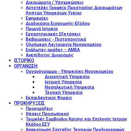
Δικαιώματα / Υποχρεώσεις
Αυτοτελές Γραφείο Προστασίας Δικαιωμάτων
Ληπτών Υπηρεσιών Υγείας
Εφημερίες
Διαδικασία Εισαγωγής-Εξόδου
Πρωινά Ιατρεία
Εργαστηριακές Εξετάσεις
Βεβαιώσεις - Πιστοποιητικά
Ολοήμερη Λειτουργία Νοσοκομείου
Ευάλωτες ομάδες – ΑΜΕΑ
Ανεπίδοτος Διορισμός
ΙΣΤΟΡΙΚΟ
ΟΡΓΑΝΩΣΗ
Οργανόγραμμα - Υπηρεσίες Νοσοκομείου
Διοικητική Υπηρεσία
Ιατρική Υπηρεσία
Νοσηλευτική Υπηρεσία
Τεχνική Υπηρεσία
Εκπαιδευτικοί Φορείς
ΠΡΟΚΗΡΥΞΕΙΣ
Προκηρύξεις
Θέσεις Προσωπικού
Τριμελές Συμβούλιο Κρίσης και Επιλογής Ιατρών
Κλάδου ΕΣΥ
Ανακοίνωση Σύνταξης Τεχνικών Προδιαγραφών