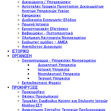
Δικαιώματα / Υποχρεώσεις
Αυτοτελές Γραφείο Προστασίας Δικαιωμάτων
Ληπτών Υπηρεσιών Υγείας
Εφημερίες
Διαδικασία Εισαγωγής-Εξόδου
Πρωινά Ιατρεία
Εργαστηριακές Εξετάσεις
Βεβαιώσεις - Πιστοποιητικά
Ολοήμερη Λειτουργία Νοσοκομείου
Ευάλωτες ομάδες – ΑΜΕΑ
Ανεπίδοτος Διορισμός
ΙΣΤΟΡΙΚΟ
ΟΡΓΑΝΩΣΗ
Οργανόγραμμα - Υπηρεσίες Νοσοκομείου
Διοικητική Υπηρεσία
Ιατρική Υπηρεσία
Νοσηλευτική Υπηρεσία
Τεχνική Υπηρεσία
Εκπαιδευτικοί Φορείς
ΠΡΟΚΗΡΥΞΕΙΣ
Προκηρύξεις
Θέσεις Προσωπικού
Τριμελές Συμβούλιο Κρίσης και Επιλογής Ιατρών
Κλάδου ΕΣΥ
Ανακοίνωση Σύνταξης Τεχνικών Προδιαγραφών