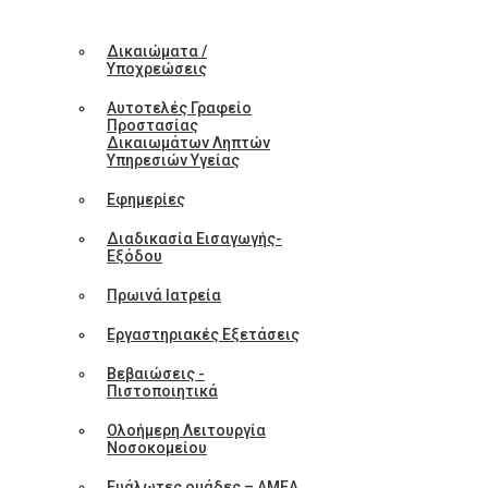
Δικαιώματα /
Υποχρεώσεις
Αυτοτελές Γραφείο
Προστασίας
Δικαιωμάτων Ληπτών
Υπηρεσιών Υγείας
Εφημερίες
Διαδικασία Εισαγωγής-
Εξόδου
Πρωινά Ιατρεία
Εργαστηριακές Εξετάσεις
Βεβαιώσεις -
Πιστοποιητικά
Ολοήμερη Λειτουργία
Νοσοκομείου
Ευάλωτες ομάδες – ΑΜΕΑ