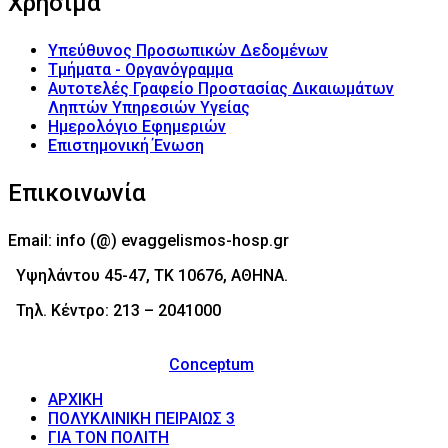
Χρήσιμα
Υπεύθυνος Προσωπικών Δεδομένων
Τμήματα - Οργανόγραμμα
Αυτοτελές Γραφείο Προστασίας Δικαιωμάτων
Ληπτών Υπηρεσιών Υγείας
Ημερολόγιο Εφημεριών
Επιστημονική Ένωση
Επικοινωνία
Email: info (@) evaggelismos-hosp.gr
Υψηλάντου 45-47, ΤΚ 10676, ΑΘΗΝΑ.
Τηλ. Κέντρο: 213 – 2041000
© 2017 - Νοσοκομείο Ευαγγελισμός (Evaggelismos
Hospital) Powered by
Conceptum
ΑΡΧΙΚΗ
ΠΟΛΥΚΛΙΝΙΚΗ ΠΕΙΡΑΙΩΣ 3
ΓΙΑ ΤΟΝ ΠΟΛΙΤΗ