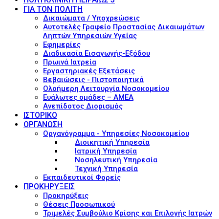
ΓΙΑ ΤΟΝ ΠΟΛΙΤΗ
Δικαιώματα / Υποχρεώσεις
Αυτοτελές Γραφείο Προστασίας Δικαιωμάτων
Ληπτών Υπηρεσιών Υγείας
Εφημερίες
Διαδικασία Εισαγωγής-Εξόδου
Πρωινά Ιατρεία
Εργαστηριακές Εξετάσεις
Βεβαιώσεις - Πιστοποιητικά
Ολοήμερη Λειτουργία Νοσοκομείου
Ευάλωτες ομάδες – ΑΜΕΑ
Ανεπίδοτος Διορισμός
ΙΣΤΟΡΙΚΟ
ΟΡΓΑΝΩΣΗ
Οργανόγραμμα - Υπηρεσίες Νοσοκομείου
Διοικητική Υπηρεσία
Ιατρική Υπηρεσία
Νοσηλευτική Υπηρεσία
Τεχνική Υπηρεσία
Εκπαιδευτικοί Φορείς
ΠΡΟΚΗΡΥΞΕΙΣ
Προκηρύξεις
Θέσεις Προσωπικού
Τριμελές Συμβούλιο Κρίσης και Επιλογής Ιατρών