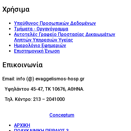
Χρήσιμα
Υπεύθυνος Προσωπικών Δεδομένων
Τμήματα - Οργανόγραμμα
Αυτοτελές Γραφείο Προστασίας Δικαιωμάτων
Ληπτών Υπηρεσιών Υγείας
Ημερολόγιο Εφημεριών
Επιστημονική Ένωση
Επικοινωνία
Email: info (@) evaggelismos-hosp.gr
Υψηλάντου 45-47, ΤΚ 10676, ΑΘΗΝΑ.
Τηλ. Κέντρο: 213 – 2041000
© 2017 - Νοσοκομείο Ευαγγελισμός (Evaggelismos
Hospital) Powered by
Conceptum
ΑΡΧΙΚΗ
ΠΟΛΥΚΛΙΝΙΚΗ ΠΕΙΡΑΙΩΣ 3