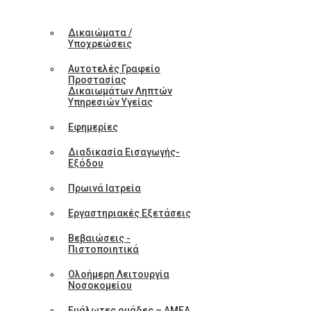
Δικαιώματα /
Υποχρεώσεις
Αυτοτελές Γραφείο
Προστασίας
Δικαιωμάτων Ληπτών
Υπηρεσιών Υγείας
Εφημερίες
Διαδικασία Εισαγωγής-
Εξόδου
Πρωινά Ιατρεία
Εργαστηριακές Εξετάσεις
Βεβαιώσεις -
Πιστοποιητικά
Ολοήμερη Λειτουργία
Νοσοκομείου
Ευάλωτες ομάδες – ΑΜΕΑ