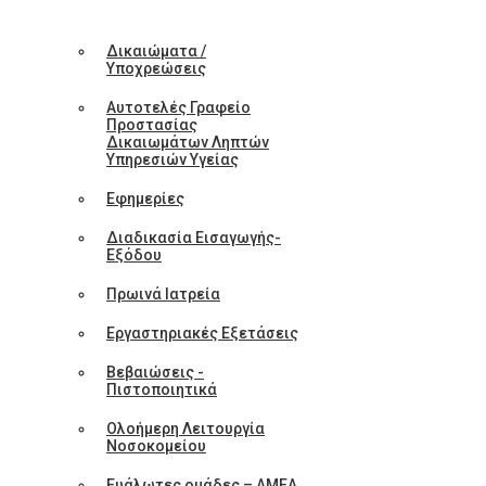
Δικαιώματα /
Υποχρεώσεις
Αυτοτελές Γραφείο
Προστασίας
Δικαιωμάτων Ληπτών
Υπηρεσιών Υγείας
Εφημερίες
Διαδικασία Εισαγωγής-
Εξόδου
Πρωινά Ιατρεία
Εργαστηριακές Εξετάσεις
Βεβαιώσεις -
Πιστοποιητικά
Ολοήμερη Λειτουργία
Νοσοκομείου
Ευάλωτες ομάδες – ΑΜΕΑ