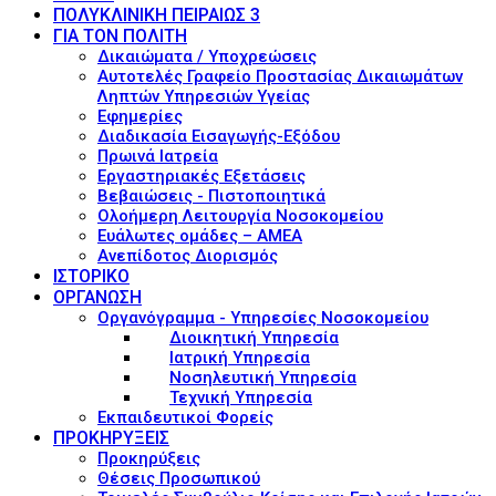
ΠΟΛΥΚΛΙΝΙΚΗ ΠΕΙΡΑΙΩΣ 3
ΓΙΑ ΤΟΝ ΠΟΛΙΤΗ
Δικαιώματα / Υποχρεώσεις
Αυτοτελές Γραφείο Προστασίας Δικαιωμάτων
Ληπτών Υπηρεσιών Υγείας
Εφημερίες
Διαδικασία Εισαγωγής-Εξόδου
Πρωινά Ιατρεία
Εργαστηριακές Εξετάσεις
Βεβαιώσεις - Πιστοποιητικά
Ολοήμερη Λειτουργία Νοσοκομείου
Ευάλωτες ομάδες – ΑΜΕΑ
Ανεπίδοτος Διορισμός
ΙΣΤΟΡΙΚΟ
ΟΡΓΑΝΩΣΗ
Οργανόγραμμα - Υπηρεσίες Νοσοκομείου
Διοικητική Υπηρεσία
Ιατρική Υπηρεσία
Νοσηλευτική Υπηρεσία
Τεχνική Υπηρεσία
Εκπαιδευτικοί Φορείς
ΠΡΟΚΗΡΥΞΕΙΣ
Προκηρύξεις
Θέσεις Προσωπικού