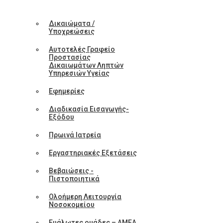
Δικαιώματα /
Υποχρεώσεις
Αυτοτελές Γραφείο
Προστασίας
Δικαιωμάτων Ληπτών
Υπηρεσιών Υγείας
Εφημερίες
Διαδικασία Εισαγωγής-
Εξόδου
Πρωινά Ιατρεία
Εργαστηριακές Εξετάσεις
Βεβαιώσεις -
Πιστοποιητικά
Ολοήμερη Λειτουργία
Νοσοκομείου
Ευάλωτες ομάδες – ΑΜΕΑ