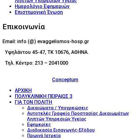
Ληπτών Υπηρεσιών Υγείας
Ημερολόγιο Εφημεριών
Επιστημονική Ένωση
Επικοινωνία
Email: info (@) evaggelismos-hosp.gr
Υψηλάντου 45-47, ΤΚ 10676, ΑΘΗΝΑ.
Τηλ. Κέντρο: 213 – 2041000
© 2017 - Νοσοκομείο Ευαγγελισμός (Evaggelismos
Hospital) Powered by
Conceptum
ΑΡΧΙΚΗ
ΠΟΛΥΚΛΙΝΙΚΗ ΠΕΙΡΑΙΩΣ 3
ΓΙΑ ΤΟΝ ΠΟΛΙΤΗ
Δικαιώματα / Υποχρεώσεις
Αυτοτελές Γραφείο Προστασίας Δικαιωμάτων
Ληπτών Υπηρεσιών Υγείας
Εφημερίες
Διαδικασία Εισαγωγής-Εξόδου
Πρωινά Ιατρεία