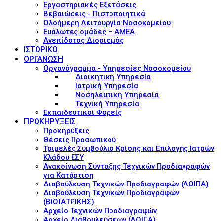
Εργαστηριακές Εξετάσεις
Βεβαιώσεις - Πιστοποιητικά
Ολοήμερη Λειτουργία Νοσοκομείου
Ευάλωτες ομάδες – ΑΜΕΑ
Ανεπίδοτος Διορισμός
ΙΣΤΟΡΙΚΟ
ΟΡΓΑΝΩΣΗ
Οργανόγραμμα - Υπηρεσίες Νοσοκομείου
Διοικητική Υπηρεσία
Ιατρική Υπηρεσία
Νοσηλευτική Υπηρεσία
Τεχνική Υπηρεσία
Εκπαιδευτικοί Φορείς
ΠΡΟΚΗΡΥΞΕΙΣ
Προκηρύξεις
Θέσεις Προσωπικού
Τριμελές Συμβούλιο Κρίσης και Επιλογής Ιατρών
Κλάδου ΕΣΥ
Ανακοίνωση Σύνταξης Τεχνικών Προδιαγραφών
για Κατάρτιση
Διαβούλευση Τεχνικών Προδιαγραφών (ΛΟΙΠΑ)
Διαβούλευση Τεχνικών Προδιαγραφών
(ΒΙΟΪΑΤΡΙΚΗΣ)
Αρχείο Τεχνικών Προδιαγραφών
Αρχείο Διαβουλεύσεων (ΛΟΙΠΑ)