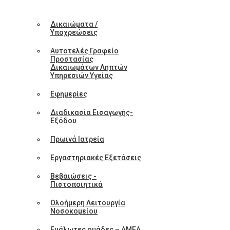
Δικαιώματα /
Υποχρεώσεις
Αυτοτελές Γραφείο
Προστασίας
Δικαιωμάτων Ληπτών
Υπηρεσιών Υγείας
Εφημερίες
Διαδικασία Εισαγωγής-
Εξόδου
Πρωινά Ιατρεία
Εργαστηριακές Εξετάσεις
Βεβαιώσεις -
Πιστοποιητικά
Ολοήμερη Λειτουργία
Νοσοκομείου
Ευάλωτες ομάδες – ΑΜΕΑ