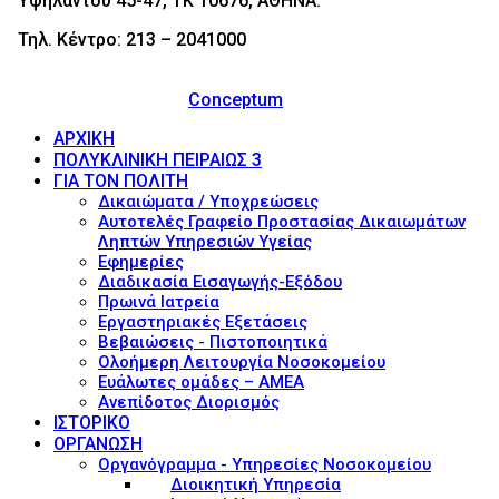
Υψηλάντου 45-47, ΤΚ 10676, ΑΘΗΝΑ.
Τηλ. Κέντρο: 213 – 2041000
© 2017 - Νοσοκομείο Ευαγγελισμός (Evaggelismos
Hospital) Powered by
Conceptum
ΑΡΧΙΚΗ
ΠΟΛΥΚΛΙΝΙΚΗ ΠΕΙΡΑΙΩΣ 3
ΓΙΑ ΤΟΝ ΠΟΛΙΤΗ
Δικαιώματα / Υποχρεώσεις
Αυτοτελές Γραφείο Προστασίας Δικαιωμάτων
Ληπτών Υπηρεσιών Υγείας
Εφημερίες
Διαδικασία Εισαγωγής-Εξόδου
Πρωινά Ιατρεία
Εργαστηριακές Εξετάσεις
Βεβαιώσεις - Πιστοποιητικά
Ολοήμερη Λειτουργία Νοσοκομείου
Ευάλωτες ομάδες – ΑΜΕΑ
Ανεπίδοτος Διορισμός
ΙΣΤΟΡΙΚΟ
ΟΡΓΑΝΩΣΗ
Οργανόγραμμα - Υπηρεσίες Νοσοκομείου
Διοικητική Υπηρεσία