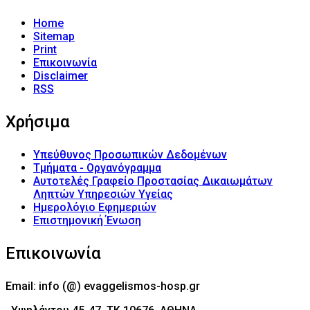
Home
Sitemap
Print
Επικοινωνία
Disclaimer
RSS
Χρήσιμα
Υπεύθυνος Προσωπικών Δεδομένων
Τμήματα - Οργανόγραμμα
Αυτοτελές Γραφείο Προστασίας Δικαιωμάτων
Ληπτών Υπηρεσιών Υγείας
Ημερολόγιο Εφημεριών
Επιστημονική Ένωση
Επικοινωνία
Email: info (@) evaggelismos-hosp.gr