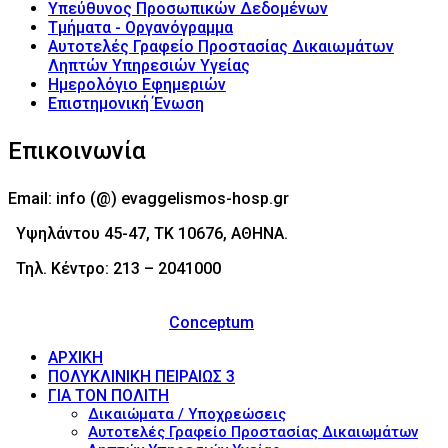
Υπεύθυνος Προσωπικών Δεδομένων
Τμήματα - Οργανόγραμμα
Αυτοτελές Γραφείο Προστασίας Δικαιωμάτων
Ληπτών Υπηρεσιών Υγείας
Ημερολόγιο Εφημεριών
Επιστημονική Ένωση
Επικοινωνία
Email: info (@) evaggelismos-hosp.gr
Υψηλάντου 45-47, ΤΚ 10676, ΑΘΗΝΑ.
Τηλ. Κέντρο: 213 – 2041000
© 2017 - Νοσοκομείο Ευαγγελισμός (Evaggelismos
Hospital) Powered by
Conceptum
ΑΡΧΙΚΗ
ΠΟΛΥΚΛΙΝΙΚΗ ΠΕΙΡΑΙΩΣ 3
ΓΙΑ ΤΟΝ ΠΟΛΙΤΗ
Δικαιώματα / Υποχρεώσεις
Αυτοτελές Γραφείο Προστασίας Δικαιωμάτων