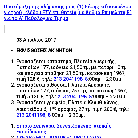
Προκήρυξη της πλήρωσης μιας (1) θέσης ειδικευμένου
γιατρού, κλάδου ΕΣΥ επί θητεία, με βαθμό Επιμελητή Β΄,
για το Α΄ Παθολογικό Τμήμα
03 Απριλίου 2017
ΕΚΜΙΣΘΩΣΕΙΣ ΑΚΙΝΗΤΩΝ
Ενοικιάζεται κατάστημα, Πλατεία Αμερικής,
Πατησίων 177, ισόγειο 21,50 τμ, με πατάρι 10 τμ
και υπόγεια αποθήκη 21,50 τμ, κατασκευή 1967,
τιμή 128 €, τηλ.:
213 2041198, 8
:00πμ – 2:30μμ
Ενοικιάζεται αίθουσα, Πλατεία Αμερικής,
Πατησίων 177, ισόγειο, 757 τμ, κατασκευή 1967,
τιμή 5.120 €, τηλ.:
213 2041198, 8
:00πμ – 2:30μμ
Ενοικιάζεται γραφείο, Πλατεία Κλαυθμώνος,
ος
Αριστείδου 6, 1
όροφος, 27 τμ, τιμή 200 €, τηλ.:
213 2041198, 8
:00πμ – 2:30μμ.
Ετήσιο Σεμινάριο Συνεχιζόμενης Ιατρικής
Εκπαίδευσης
ΣΧΕΔΙΑΣΜΟΣ ΠΟΛΙΤΙΚΗΣ ΠΡΟΣΤΑΣΙΑΣ