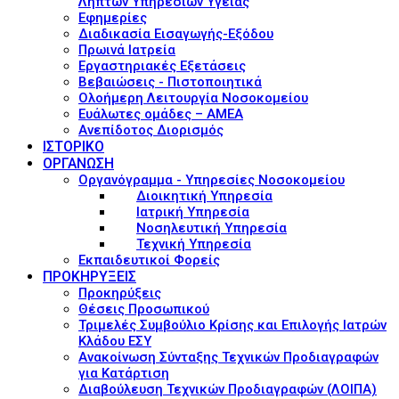
Ληπτών Υπηρεσιών Υγείας
Εφημερίες
Διαδικασία Εισαγωγής-Εξόδου
Πρωινά Ιατρεία
Εργαστηριακές Εξετάσεις
Βεβαιώσεις - Πιστοποιητικά
Ολοήμερη Λειτουργία Νοσοκομείου
Ευάλωτες ομάδες – ΑΜΕΑ
Ανεπίδοτος Διορισμός
ΙΣΤΟΡΙΚΟ
ΟΡΓΑΝΩΣΗ
Οργανόγραμμα - Υπηρεσίες Νοσοκομείου
Διοικητική Υπηρεσία
Ιατρική Υπηρεσία
Νοσηλευτική Υπηρεσία
Τεχνική Υπηρεσία
Εκπαιδευτικοί Φορείς
ΠΡΟΚΗΡΥΞΕΙΣ
Προκηρύξεις
Θέσεις Προσωπικού
Τριμελές Συμβούλιο Κρίσης και Επιλογής Ιατρών
Κλάδου ΕΣΥ
Ανακοίνωση Σύνταξης Τεχνικών Προδιαγραφών
για Κατάρτιση
Διαβούλευση Τεχνικών Προδιαγραφών (ΛΟΙΠΑ)