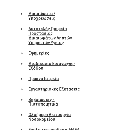
Δικαιώματα /
Υποχρεώσεις
Αυτοτελές Γραφείο
Προστασίας
Δικαιωμάτων Ληπτών
Υπηρεσιών Υγείας
Εφημερίες
Διαδικασία Εισαγωγής-
Εξόδου
Πρωινά Ιατρεία
Εργαστηριακές Εξετάσεις
Βεβαιώσεις -
Πιστοποιητικά
Ολοήμερη Λειτουργία
Νοσοκομείου
Ευάλωτες ομάδες – ΑΜΕΑ