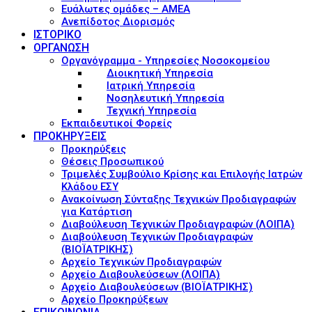
Ευάλωτες ομάδες – ΑΜΕΑ
Ανεπίδοτος Διορισμός
ΙΣΤΟΡΙΚΟ
ΟΡΓΑΝΩΣΗ
Οργανόγραμμα - Υπηρεσίες Νοσοκομείου
Διοικητική Υπηρεσία
Ιατρική Υπηρεσία
Νοσηλευτική Υπηρεσία
Τεχνική Υπηρεσία
Εκπαιδευτικοί Φορείς
ΠΡΟΚΗΡΥΞΕΙΣ
Προκηρύξεις
Θέσεις Προσωπικού
Τριμελές Συμβούλιο Κρίσης και Επιλογής Ιατρών
Κλάδου ΕΣΥ
Ανακοίνωση Σύνταξης Τεχνικών Προδιαγραφών
για Κατάρτιση
Διαβούλευση Τεχνικών Προδιαγραφών (ΛΟΙΠΑ)
Διαβούλευση Τεχνικών Προδιαγραφών
(ΒΙΟΪΑΤΡΙΚΗΣ)
Αρχείο Τεχνικών Προδιαγραφών
Αρχείο Διαβουλεύσεων (ΛΟΙΠΑ)
Αρχείο Διαβουλεύσεων (ΒΙΟΪΑΤΡΙΚΗΣ)
Αρχείο Προκηρύξεων