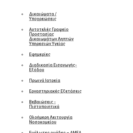
Δικαιώματα /
Υποχρεώσεις
Αυτοτελές Γραφείο
Προστασίας
Δικαιωμάτων Ληπτών
Υπηρεσιών Υγείας
Εφημερίες
Διαδικασία Εισαγωγής-
Εξόδου
Πρωινά Ιατρεία
Εργαστηριακές Εξετάσεις
Βεβαιώσεις -
Πιστοποιητικά
Ολοήμερη Λειτουργία
Νοσοκομείου
Ευάλωτες ομάδες – ΑΜΕΑ