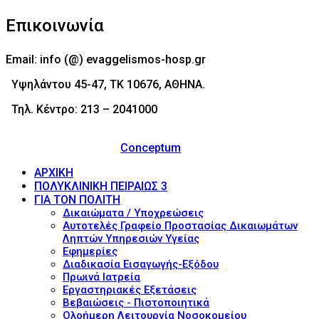
Επικοινωνία
Email: info (@) evaggelismos-hosp.gr
Υψηλάντου 45-47, ΤΚ 10676, ΑΘΗΝΑ.
Τηλ. Κέντρο: 213 – 2041000
© 2017 - Νοσοκομείο Ευαγγελισμός (Evaggelismos
Hospital) Powered by
Conceptum
ΑΡΧΙΚΗ
ΠΟΛΥΚΛΙΝΙΚΗ ΠΕΙΡΑΙΩΣ 3
ΓΙΑ ΤΟΝ ΠΟΛΙΤΗ
Δικαιώματα / Υποχρεώσεις
Αυτοτελές Γραφείο Προστασίας Δικαιωμάτων
Ληπτών Υπηρεσιών Υγείας
Εφημερίες
Διαδικασία Εισαγωγής-Εξόδου
Πρωινά Ιατρεία
Εργαστηριακές Εξετάσεις
Βεβαιώσεις - Πιστοποιητικά
Ολοήμερη Λειτουργία Νοσοκομείου