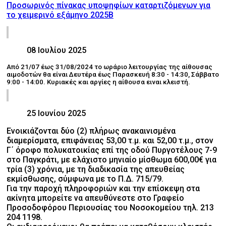
Προσωρινός πίνακας υποψηφίων καταρτιζόμενων για
το χειμερινό εξάμηνο 2025Β
08 Ιουλίου 2025
Από 21/07 έως 31/08/2024 το ωράριο λειτουργίας της αίθουσας
αιμοδοτών θα είναι
Δευτέρα έως Παρασκευή 8:30 - 14:30, Σάββατο
9:00 - 14:00.
Κυριακές και αργίες η αίθουσα ειναι κλειστή.
25 Ιουνίου 2025
Ενοικιάζονται δύο (2) πλήρως ανακαινισμένα
διαμερίσματα, επιφάνειας 53,00 τ.μ. και 52,00 τ.μ., στον
Γ΄ όροφο πολυκατοικίας επί της οδού Πυργοτέλους 7-9
στο Παγκράτι, με ελάχιστο μηνιαίο μίσθωμα 600,00€ για
τρία (3) χρόνια, με τη διαδικασία της απευθείας
εκμίσθωσης, σύμφωνα με το Π.Δ. 715/79.
Για την παροχή πληροφοριών και την επίσκεψη στα
ακίνητα μπορείτε να απευθύνεστε στο Γραφείο
Προσοδοφόρου Περιουσίας του Νοσοκομείου τηλ. 213
204 1198.